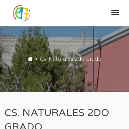
Saltar
al
contenido
ESCUELA PRIMARIA DE INGENIERO JA
ESCUELA N°17 "
Cs. Naturales 2do Grado
CS. NATURALES 2DO
GRADO