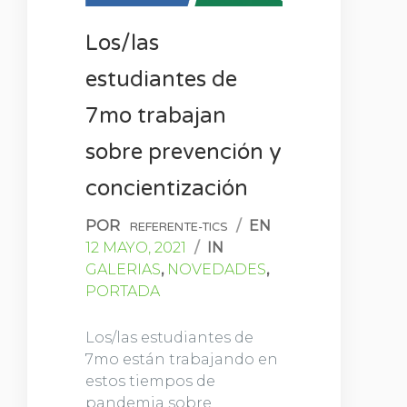
Los/las
estudiantes de
7mo trabajan
sobre prevención y
concientización
POR
/
EN
REFERENTE-TICS
12 MAYO, 2021
/
IN
GALERIAS
,
NOVEDADES
,
PORTADA
Los/las estudiantes de
7mo están trabajando en
estos tiempos de
pandemia sobre