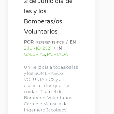
2 de Junio día de
las y los
Bomberas/os
Voluntarios
POR
/
EN
REFERENTE-TICS
2 JUNIO, 2021
/
IN
GALERIAS
,
PORTADA
Un Feliz día a todas/os las
y los BOMERAS/OS
VOLUNTARIOS y en
especial a los que nos
cuidan, Cuartel de
Bomberos Voluntarios
Carmelo Mansilla de
Ingeniero Jacobacci,