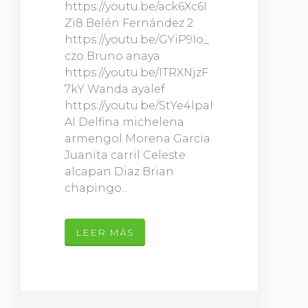
https://youtu.be/ack6Xc6I
Zi8 Belén Fernández 2
https://youtu.be/GYiP9Io_
czo Bruno anaya
https://youtu.be/ITRXNjzF
7kY Wanda ayalef
https://youtu.be/StYe4lpaI
AI Delfina michelena
armengol Morena Garcia
Juanita carril Celeste
alcapan Diaz Brian
chapingo...
LEER MÁS