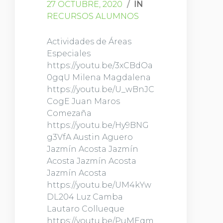
27 OCTUBRE, 2020
/
IN
RECURSOS ALUMNOS
Actividades de Áreas
Especiales
https://youtu.be/3xCBdOa
0gqU Milena Magdalena
https://youtu.be/U_wBnJC
CogE Juan Maros
Comezaña
https://youtu.be/Hy9BNG
g3VfA Austin Aguero
Jazmín Acosta Jazmín
Acosta Jazmín Acosta
Jazmín Acosta
https://youtu.be/UM4kYw
DL204 Luz Camba
Lautaro Collueque
https://youtu.be/PuMEqm