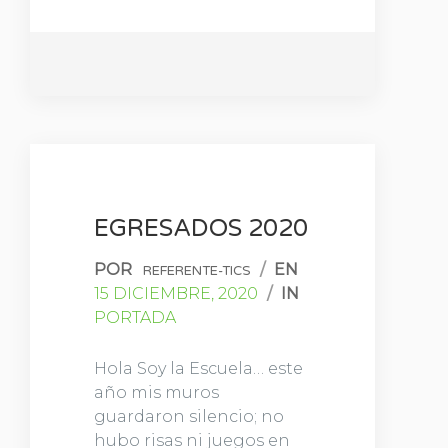
EGRESADOS 2020
POR
/
EN
REFERENTE-TICS
15 DICIEMBRE, 2020
/
IN
PORTADA
Hola Soy la Escuela… este
año mis muros
guardaron silencio; no
hubo risas ni juegos en