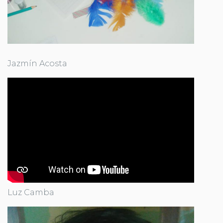
Jazmín Acosta
Luz Camba