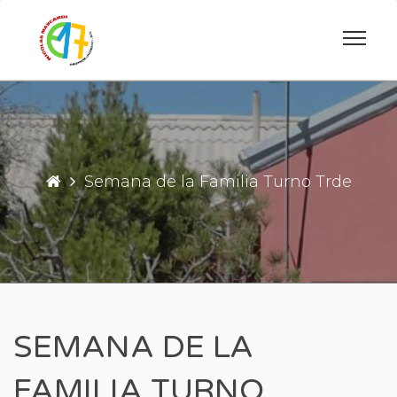
Saltar
al
contenido
ESCUELA PRIMARIA DE INGENIERO JA
ESCUELA N°17 "
Semana de la Familia Turno Trde
SEMANA DE LA
FAMILIA TURNO