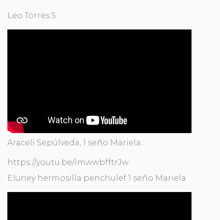
Leo Torres 5
Araceli Sepúlveda, 1 seño Mariela
https://youtu.be/ImwwbfftrJw
Eluney hermosilla penchulef 1 seño Mariela