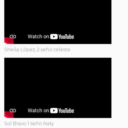
Sheila López, 2 seño celeste
Sol Bravo 1 seño Naty