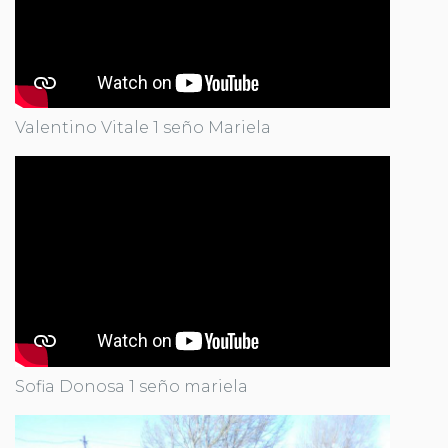
Valentino Vitale 1 seño Mariela
Sofia Donosa 1 seño mariela