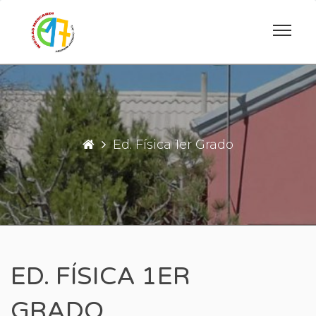
Saltar
al
contenido
ESCUELA PRIMARIA DE INGENIERO JA
ESCUELA N°17 "
Ed. Física 1er Grado
ED. FÍSICA 1ER
GRADO