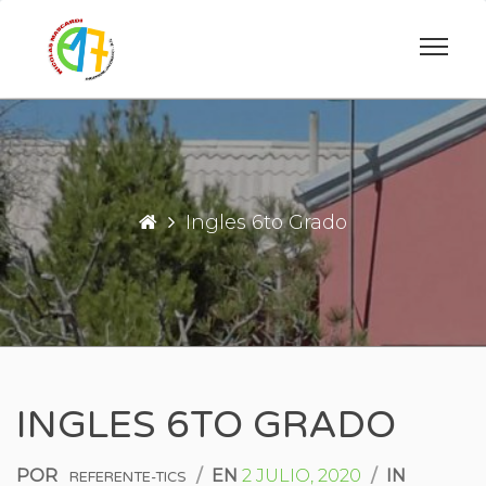
Saltar
al
contenido
ESCUELA PRIMARIA DE INGENIERO JA
ESCUELA N°17 "
Ingles 6to Grado
INGLES 6TO GRADO
POR
/
EN
2 JULIO, 2020
/
IN
REFERENTE-TICS