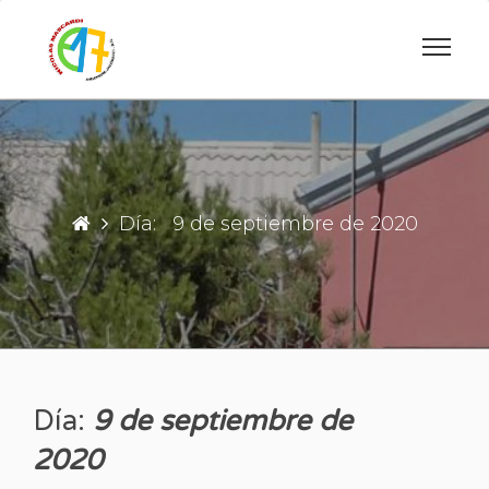
Saltar
al
contenido
ESCUELA PRIMARIA DE INGENIERO JA
ESCUELA N°17 "
Día:
9 de septiembre de 2020
Día:
9 de septiembre de
2020